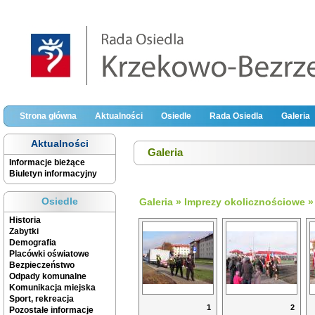
Strona główna
Aktualności
Osiedle
Rada Osiedla
Galeria
Aktualności
Galeria
Informacje bieżące
Biuletyn informacyjny
Osiedle
Galeria
»
Imprezy okolicznościowe
Historia
Zabytki
Demografia
Placówki oświatowe
Bezpieczeństwo
Odpady komunalne
Komunikacja miejska
Sport, rekreacja
1
2
Pozostałe informacje