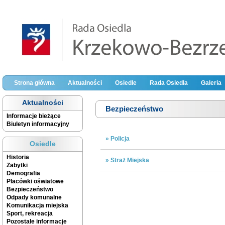
Strona główna
Aktualności
Osiedle
Rada Osiedla
Galeria
Aktualności
Bezpieczeństwo
Informacje bieżące
Biuletyn informacyjny
» Policja
Osiedle
Historia
» Straż Miejska
Zabytki
Demografia
Placówki oświatowe
Bezpieczeństwo
Odpady komunalne
Komunikacja miejska
Sport, rekreacja
Pozostałe informacje