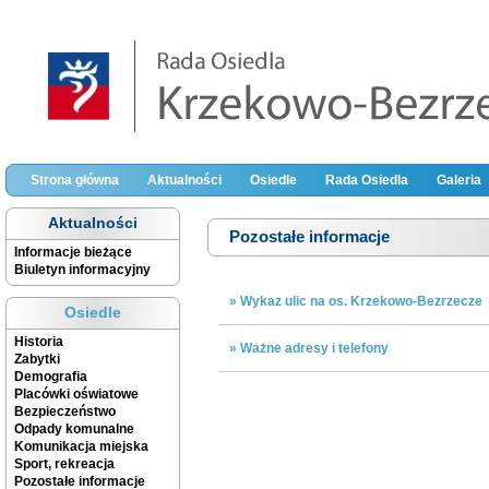
Strona główna
Aktualności
Osiedle
Rada Osiedla
Galeria
Aktualności
Pozostałe informacje
Informacje bieżące
Biuletyn informacyjny
» Wykaz ulic na os. Krzekowo-Bezrzecze
Osiedle
Historia
» Ważne adresy i telefony
Zabytki
Demografia
Placówki oświatowe
Bezpieczeństwo
Odpady komunalne
Komunikacja miejska
Sport, rekreacja
Pozostałe informacje