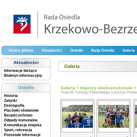
Strona główna
Aktualności
Osiedle
Rada Osiedla
Galeria
Aktualności
Galeria
Informacje bieżące
Biuletyn informacyjny
Osiedle
Galeria
»
Imprezy okolicznościowe
Finał XII Turnieju Piłkarskiego o puchar Prz
Historia
Zabytki
Demografia
Placówki oświatowe
Bezpieczeństwo
Odpady komunalne
Komunikacja miejska
Sport, rekreacja
Pozostałe informacje