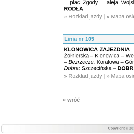
– plac Zgody – aleja Wojs
RODŁA
» Rozkład jazdy
|
» Mapa osie
Linia nr 105
KLONOWICA ZAJEZDNIA
–
Żołnierska – Klonowica – We
–
Bezrzecze:
Koralowa – Gó
Dobra:
Szczecińska –
DOBR
» Rozkład jazdy
|
» Mapa osie
« wróć
Copyright © 20