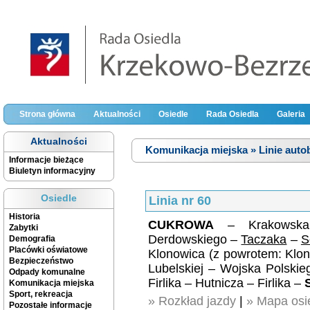
Strona główna
Aktualności
Osiedle
Rada Osiedla
Galeria
Aktualności
Komunikacja miejska » Linie aut
Informacje bieżące
Biuletyn informacyjny
Osiedle
Linia nr 60
Historia
CUKROWA
– Krakowska 
Zabytki
Derdowskiego –
Taczaka
–
S
Demografia
Placówki oświatowe
Klonowica (z powrotem: Klon
Bezpieczeństwo
Lubelskiej – Wojska Polskie
Odpady komunalne
Firlika – Hutnicza – Firlika –
Komunikacja miejska
Sport, rekreacja
» Rozkład jazdy
|
» Mapa osie
Pozostałe informacje