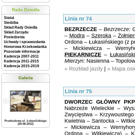
Rada Osiedla
Statut
Linia nr 74
Siedziba
Skład Rady Osiedla
BEZRZECZE
–
Bezrzecze:
G
Skład Zarządu
–
Modra
–
Szeroka
–
Żołnie
Posiedzenia
Ordona – Łukasińskiego (z p
Uchwały i sprawozdania
Honorowa Krzekowianka
– Mickiewicza – Werny
Pozostałe informacje
PIEKARNICZE
–
Łukasińsk
Kadencja 2007-2011
Mierzyn:
Nasienna – Topolow
Kadencja 2011-2015
Kadencja 2015-2019
» Rozkład jazdy
|
» Mapa osie
Galeria
Linia nr 75
DWORZEC GŁÓWNY PK
Nabrzeże Wieleckie – Wysz
Zwycięstwa – Krzywoustego 
Kwietnia – Santocka – Witki
Przebudowa ul. Łukasińskiego
(29.08.2012)
– Mickiewicza – Wernyhor
Ordona – Witkiewicza) – K