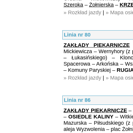
Szeroka
–
Żołnierska
–
KRZ
» Rozkład jazdy
|
» Mapa osie
Linia nr 80
ZAKŁADY PIEKARNICZE
Mickiewicza – Wernyhory (z
– Łukasińskiego) – Klo
Spacerowa – Arkońska – Wszy
– Komuny Paryskiej –
RUGI
» Rozkład jazdy
|
» Mapa osie
Linia nr 86
ZAKŁADY PIEKARNICZE
–
OSIEDLE KALINY
– Witki
Mazurska – Piłsudskiego (z 
aleja Wyzwolenia – plac Żoł