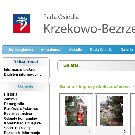
Strona główna
Aktualności
Osiedle
Rada Osiedla
Galeria
Aktualności
Galeria
Informacje bieżące
Biuletyn informacyjny
Osiedle
Galeria
»
Imprezy okolicznościowe
Historia
Zabytki
Demografia
Placówki oświatowe
Bezpieczeństwo
Odpady komunalne
Komunikacja miejska
Sport, rekreacja
1
2
Pozostałe informacje