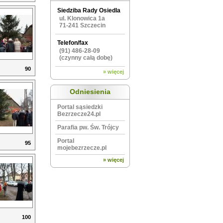
Siedziba Rady Osiedla
ul. Klonowica 1a
71-241 Szczecin
Telefon/fax
(91) 486-28-09
(czynny całą dobę)
90
» więcej
Odniesienia
Portal sąsiedzki
Bezrzecze24.pl
Parafia pw. Św. Trójcy
Portal
95
mojebezrzecze.pl
» więcej
100