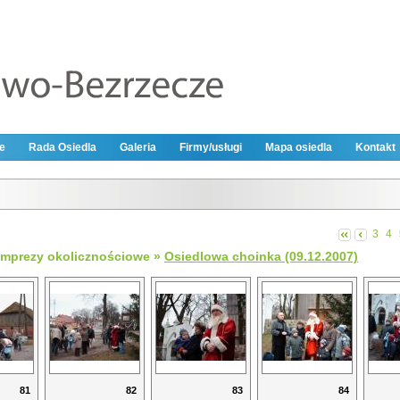
e
Rada Osiedla
Galeria
Firmy/usługi
Mapa osiedla
Kontakt
3
4
Imprezy okolicznościowe
»
Osiedlowa choinka (09.12.2007)
81
82
83
84