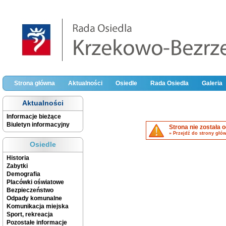
Strona główna
Aktualności
Osiedle
Rada Osiedla
Galeria
Aktualności
Informacje bieżące
Biuletyn informacyjny
Strona nie została 
» Przejdź do strony głó
Osiedle
Historia
Zabytki
Demografia
Placówki oświatowe
Bezpieczeństwo
Odpady komunalne
Komunikacja miejska
Sport, rekreacja
Pozostałe informacje