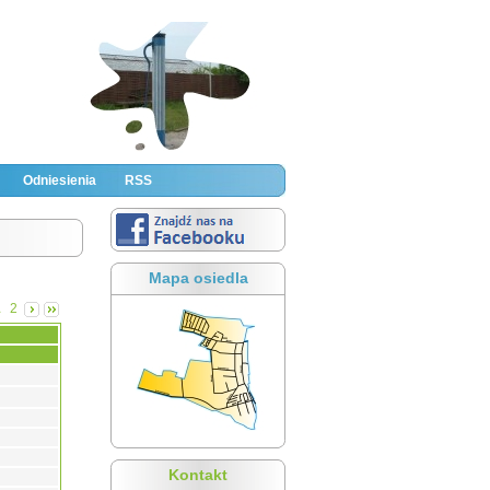
Odniesienia
RSS
Mapa osiedla
1
2
Kontakt