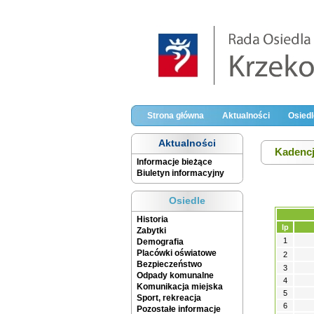
Strona główna
Aktualności
Osiedl
Aktualności
Kadencj
Informacje bieżące
Biuletyn informacyjny
Osiedle
Historia
lp
Zabytki
1
Demografia
Placówki oświatowe
2
Bezpieczeństwo
3
Odpady komunalne
4
Komunikacja miejska
5
Sport, rekreacja
6
Pozostałe informacje