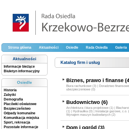
Strona główna
Aktualności
Osiedle
Rada Osiedla
Galeria
Aktualności
Katalog firm i usług
Informacje bieżące
Biuletyn informacyjny
Biznes, prawo i finanse (4
Osiedle
Biura rachunkowe (3)
|
Doradztwo finansowe
ubezpieczeniowe (0)
Historia
Zabytki
Demografia
Budownictwo (6)
Placówki oświatowe
Architektura i biura projektowe (1)
|
Blachars
Bezpieczeństwo
(1)
|
Hydraulika (0)
|
Instalacje gazowe, c.o. 
Odpady komunalne
Wynajem maszyn budowlanych (2)
Komunikacja miejska
Sport, rekreacja
Dom i ogród (3)
Pozostałe informacje