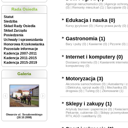
Agencje nieruchomości (0)
|
Agencje ochrony
(0)
|
Remonty mieszkań (1)
|
Sprzątanie (0)
Rada Osiedla
Statut
Edukacja i nauka (0)
Siedziba
Skład Rady Osiedla
Kursy językowe (0)
|
Kursy prawa jazdy (0)
Skład Zarządu
Posiedzenia
Gastronomia (1)
Uchwały i sprawozdania
Honorowa Krzekowianka
Bary i puby (0)
|
Kawiarnie (0)
|
Pizzerie (0)
Pozostałe informacje
Kadencja 2007-2011
Internet i komputery (0)
Kadencja 2011-2015
Kadencja 2015-2019
Dostawcy internetu (0)
|
Kawiarenki internet
komputerowy (0)
Galeria
Motoryzacja (3)
Akcesoria samochodowe (0)
|
Autoalarmy i 
|
Elektryka, sprzęt audio (0)
|
Mechanika (0)
drogowa (0)
|
Tuning (0)
|
Złomowanie (1)
Sklepy i zakupy (1)
Artykuły biurowe i papiernicze (0)
|
Kwiaciarn
Piekarnie, cukiernie (0)
|
Sklepy przemysłowe
Otwarcie ul. Sosabowskiego
RTV, AGD i satelitarny (0)
(18.10.2008)