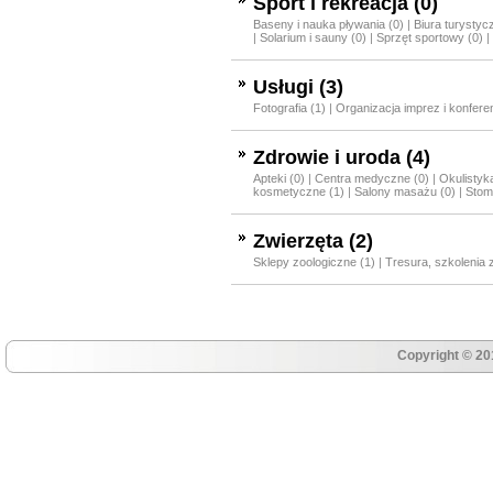
Sport i rekreacja (0)
Baseny i nauka pływania (0)
|
Biura turystyc
|
Solarium i sauny (0)
|
Sprzęt sportowy (0)
|
Usługi (3)
Fotografia (1)
|
Organizacja imprez i konferen
Zdrowie i uroda (4)
Apteki (0)
|
Centra medyczne (0)
|
Okulistyk
kosmetyczne (1)
|
Salony masażu (0)
|
Stoma
Zwierzęta (2)
Sklepy zoologiczne (1)
|
Tresura, szkolenia 
Copyright © 20